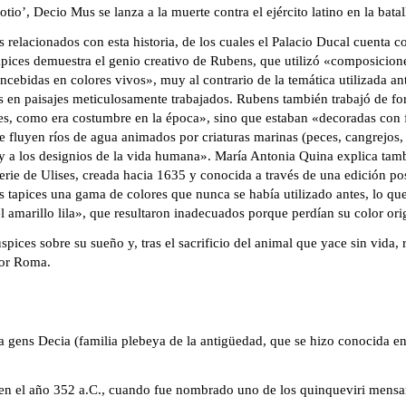
o’, Decio Mus se lanza a la muerte contra el ejército latino en la batal
ios relacionados con esta historia, de los cuales el Palacio Ducal cuenta 
pices demuestra el genio creativo de Rubens, que utilizó «composicione
ebidas en colores vivos», muy al contrario de la temática utilizada ante
en paisajes meticulosamente trabajados. Rubens también trabajó de form
, como era costumbre en la época», sino que estaban «decoradas con fig
ue fluyen ríos de agua animados por criaturas marinas (peces, cangrejos
so y a los designios de la vida humana». María Antonia Quina explica t
erie de Ulises, creada hacia 1635 y conocida a través de una edición pos
tapices una gama de colores que nunca se había utilizado antes, lo que 
 amarillo lila», que resultaron inadecuados porque perdían su color ori
pices sobre su sueño y, tras el sacrificio del animal que yace sin vida, 
por Roma.
a gens Decia (familia plebeya de la antigüedad, que se hizo conocida en 
 el año 352 a.C., cuando fue nombrado uno de los quinqueviri mensarii