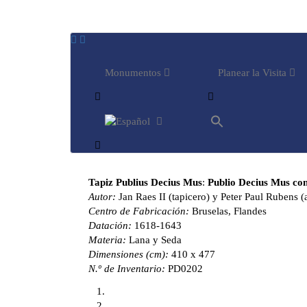
Monumentos
Planear la Visita
Buscar:
Botón de búsqueda
Tapiz
Publius Decius Mus
:
Publio Decius Mus con
Autor:
Jan Raes II (tapicero) y Peter Paul Rubens (a
Centro de Fabricación:
Bruselas, Flandes
Datación:
1618-1643
Materia:
Lana y Seda
Dimensiones (cm):
410 x 477
N.º de Inventario:
PD0202