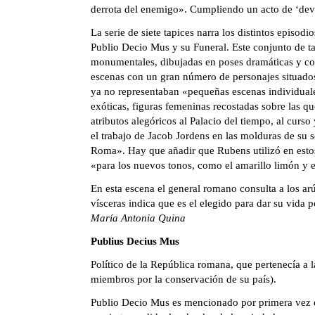
derrota del enemigo». Cumpliendo un acto de ‘devoti
La serie de siete tapices narra los distintos episod
Publio Decio Mus y su Funeral. Este conjunto de ta
monumentales, dibujadas en poses dramáticas y conc
escenas con un gran número de personajes situados 
ya no representaban «pequeñas escenas individuales
exóticas, figuras femeninas recostadas sobre las q
atributos alegóricos al Palacio del tiempo, al cur
el trabajo de Jacob Jordens en las molduras de su s
Roma». Hay que añadir que Rubens utilizó en estos 
«para los nuevos tonos, como el amarillo limón y el
En esta escena el general romano consulta a los arús
vísceras indica que es el elegido para dar su vida 
María Antonia Quina
Publius Decius Mus
Político de la República romana, que pertenecía a l
miembros por la conservación de su país).
Publio Decio Mus es mencionado por primera vez en