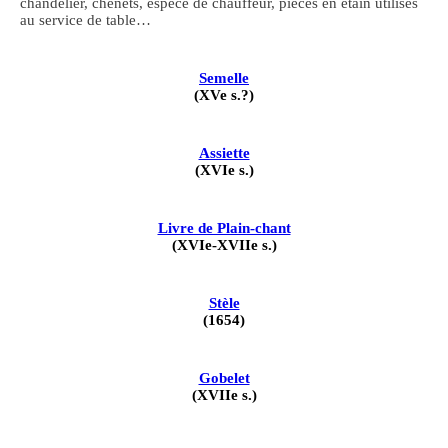
chandelier, chenets, espèce de chauffeur, pièces en étain utilisés
au service de table…
Semelle
(XVe s.?)
Assiette
(XVIe s.)
Livre de Plain-chant
(XVIe-XVIIe s.)
Stèle
(1654)
Gobelet
(XVIIe s.)