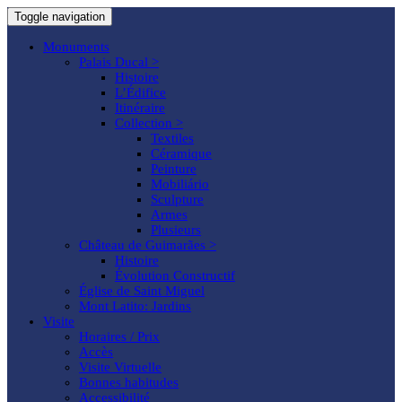
Toggle navigation
Monuments
Palais Ducal >
Histoire
L’Édifice
Itinéraire
Collection >
Textiles
Céramique
Peinture
Mobiliário
Sculpture
Armes
Plusieurs
Château de Guimarães >
Histoire
Évolution Constructif
Église de Saint Miguel
Mont Latito: Jardins
Visite
Horaires / Prix
Accès
Visite Virtuelle
Bonnes habitudes
Accessibilité