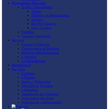
Programmes Éducatifs
Écoles / Enseignants
Visites
Théâtres de Marionnettes
Ateliers
Récréé l’Histoire
Jeux d’Indice
Familles
Groupes Organisés
Services
Cession d’Espaces
Conservation et Restaure
Réserves Muséologiques
L’Archive
La Bibliothèque
Informations
Sur nous
Contacts
L’Équipe
Stages / Volontariat
Objectifs et Vocation
Législation
Statistiques des Visiteurs
Association des Amis
Politique de confidentialité