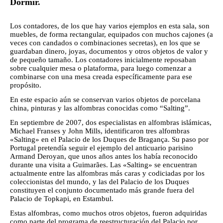
Dormir.
Los contadores, de los que hay varios ejemplos en esta sala, son
muebles, de forma rectangular, equipados con muchos cajones (a
veces con candados o combinaciones secretas), en los que se
guardaban dinero, joyas, documentos y otros objetos de valor y
de pequeño tamaño. Los contadores inicialmente reposaban
sobre cualquier mesa o plataforma, para luego comenzar a
combinarse con una mesa creada específicamente para ese
propósito.
En este espacio aún se conservan varios objetos de porcelana
china, pinturas y las alfombras conocidas como “Salting”.
En septiembre de 2007, dos especialistas en alfombras islámicas,
Michael Franses y John Mills, identificaron tres alfombras
«Salting» en el Palacio de los Duques de Bragança. Su paso por
Portugal pretendía seguir el ejemplo del anticuario parisino
Armand Deroyan, que unos años antes los había reconocido
durante una visita a Guimarães. Las «Salting» se encuentran
actualmente entre las alfombras más caras y codiciadas por los
coleccionistas del mundo, y las del Palacio de los Duques
constituyen el conjunto documentado más grande fuera del
Palacio de Topkapi, en Estambul.
Estas alfombras, como muchos otros objetos, fueron adquiridas
como parte del programa de reestructuración del Palacio por