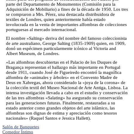
parte del Departamento de Monumentos (Comisión para la
Adquisición de Mobiliario) a fines de la década de 1950. Los tres
se compraron a Mrs. Pérez, una destacada distribuidora de
textiles de Londres, quien anteriormente había estado
involucrada en la venta de importantes alfombras de colecciones
portuguesas al mercado internacional.
El nombre «Salting» deriva del nombre del famoso coleccionista
de arte australiano, George Salting (1835-1909) quien, en 1909,
donó un espécimen particularmente icónico al Victoria and
Albert Museum, de Londres.
«Las alfombras descubiertas en el Palacio de los Duques de
Bragança representan el hallazgo más importante en Portugal
desde 1911, cuando José de Figueiredo encontró la magnífica
alfombra de «animales y árboles» en el Convento Madre de
Deus en Xabregas, ahora considerado la «joya de la corona» de
la colección textil del Museo Nacional de Arte Antiga, Lisboa. La
intensa investigación llevada a cabo en el estudio y conservación
de las tres alfombras «Salating» ha asegurado su conservación
para las generaciones futuras. Finalmente, restauradas a su
estado anterior como grandes objetos del arte islámico, las
alfombras son dignas de estima y apreciación como tesoros
nacionales» (Raquel Santos e Jessica Hallett).
Salón de Banquetes
Comedor Íntimo