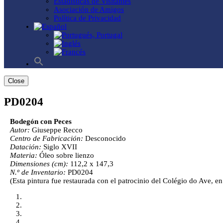
Estadísticas de Visitantes
Asociación de Amigos
Política de Privacidad
Close
PD0204
Bodegón con Peces
Autor:
Giuseppe Recco
Centro de Fabricación:
Desconocido
Datación:
Siglo XVII
Materia:
Óleo sobre lienzo
Dimensiones (cm):
112,2 x 147,3
N.º de Inventario:
PD0204
(Esta pintura fue restaurada con el patrocinio del Colégio do Ave, e