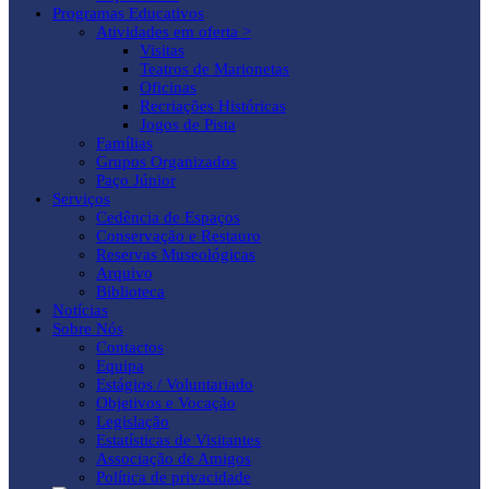
Programas Educativos
Atividades em oferta >
Visitas
Teatros de Marionetas
Oficinas
Recriações Históricas
Jogos de Pista
Famílias
Grupos Organizados
Paço Júnior
Serviços
Cedência de Espaços
Conservação e Restauro
Reservas Museológicas
Arquivo
Biblioteca
Notícias
Sobre Nós
Contactos
Equipa
Estágios / Voluntariado
Objetivos e Vocação
Legislação
Estatísticas de Visitantes
Associação de Amigos
Política de privacidade