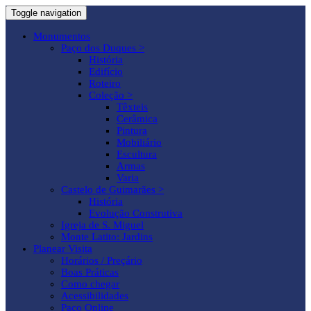
Toggle navigation
Monumentos
Paço dos Duques >
História
Edifício
Roteiro
Coleção >
Têxteis
Cerâmica
Pintura
Mobiliário
Escultura
Armas
Varia
Castelo de Guimarães >
História
Evolução Construtiva
Igreja de S. Miguel
Monte Latito: Jardins
Planear Visita
Horários / Preçário
Boas Práticas
Como chegar
Acessibilidades
Paço Online