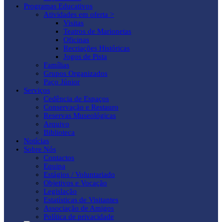
Programas Educativos
Atividades em oferta >
Visitas
Teatros de Marionetas
Oficinas
Recriações Históricas
Jogos de Pista
Famílias
Grupos Organizados
Paço Júnior
Serviços
Cedência de Espaços
Conservação e Restauro
Reservas Museológicas
Arquivo
Biblioteca
Notícias
Sobre Nós
Contactos
Equipa
Estágios / Voluntariado
Objetivos e Vocação
Legislação
Estatísticas de Visitantes
Associação de Amigos
Política de privacidade