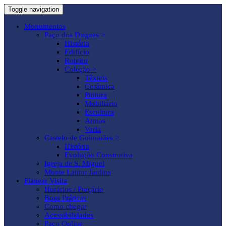
Toggle navigation
Monumentos
Paço dos Duques >
História
Edifício
Roteiro
Coleção >
Têxteis
Cerâmica
Pintura
Mobiliário
Escultura
Armas
Varia
Castelo de Guimarães >
História
Evolução Construtiva
Igreja de S. Miguel
Monte Latito: Jardins
Planear Visita
Horários / Preçário
Boas Práticas
Como chegar
Acessibilidades
Paço Online