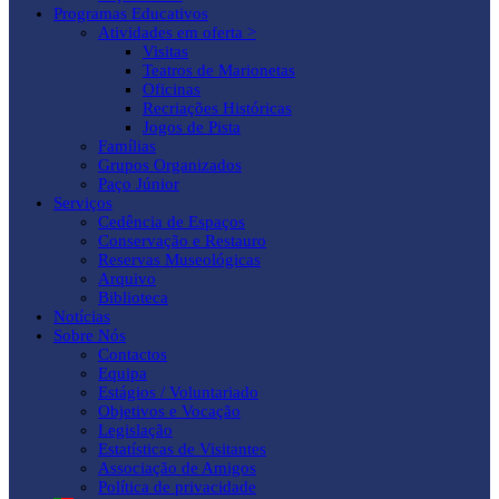
Programas Educativos
Atividades em oferta >
Visitas
Teatros de Marionetas
Oficinas
Recriações Históricas
Jogos de Pista
Famílias
Grupos Organizados
Paço Júnior
Serviços
Cedência de Espaços
Conservação e Restauro
Reservas Museológicas
Arquivo
Biblioteca
Notícias
Sobre Nós
Contactos
Equipa
Estágios / Voluntariado
Objetivos e Vocação
Legislação
Estatísticas de Visitantes
Associação de Amigos
Política de privacidade