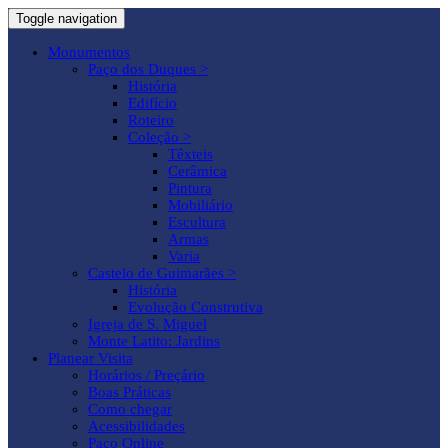
Toggle navigation
Monumentos
Paço dos Duques >
História
Edifício
Roteiro
Coleção >
Têxteis
Cerâmica
Pintura
Mobiliário
Escultura
Armas
Varia
Castelo de Guimarães >
História
Evolução Construtiva
Igreja de S. Miguel
Monte Latito: Jardins
Planear Visita
Horários / Preçário
Boas Práticas
Como chegar
Acessibilidades
Paço Online