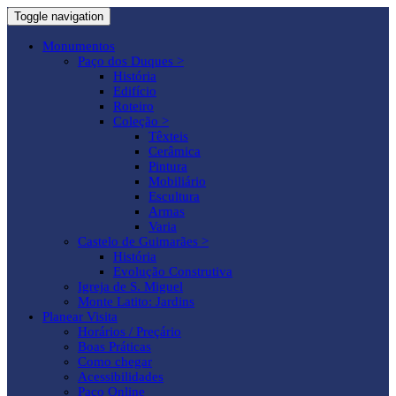
Toggle navigation
Monumentos
Paço dos Duques >
História
Edifício
Roteiro
Coleção >
Têxteis
Cerâmica
Pintura
Mobiliário
Escultura
Armas
Varia
Castelo de Guimarães >
História
Evolução Construtiva
Igreja de S. Miguel
Monte Latito: Jardins
Planear Visita
Horários / Preçário
Boas Práticas
Como chegar
Acessibilidades
Paço Online