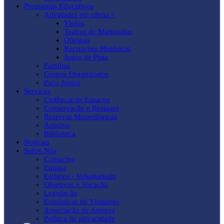
Programas Educativos
Atividades em oferta >
Visitas
Teatros de Marionetas
Oficinas
Recriações Históricas
Jogos de Pista
Famílias
Grupos Organizados
Paço Júnior
Serviços
Cedência de Espaços
Conservação e Restauro
Reservas Museológicas
Arquivo
Biblioteca
Notícias
Sobre Nós
Contactos
Equipa
Estágios / Voluntariado
Objetivos e Vocação
Legislação
Estatísticas de Visitantes
Associação de Amigos
Política de privacidade